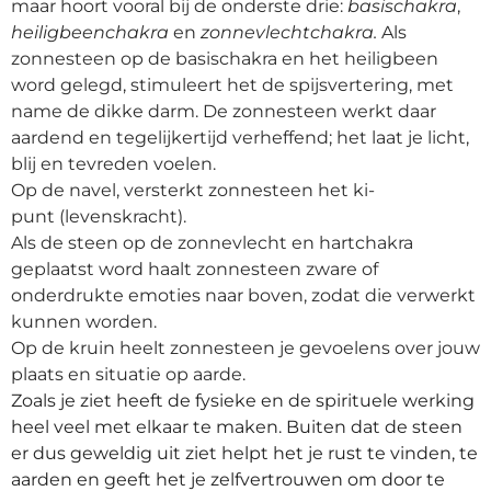
maar hoort vooral bij de onderste drie:
basischakra
,
heiligbeenchakra
en
zonnevlechtchakra.
Als
zonnesteen op de basischakra en het heiligbeen
word gelegd, stimuleert het de spijsvertering
, met
name de dikke darm. De zonnesteen werkt daar
aardend en teg
elijkertijd verheffend; het laat je licht,
blij en tevreden voelen.
Op de navel, versterkt zonnesteen het ki-
punt
(levenskracht).
Als de steen op de zonnevlecht en hartchakra
geplaatst word haalt zonnesteen zware of
onderdrukte emoties
naar boven, zodat die verwerkt
kunnen worden.
Op de kruin heelt zonnesteen je gevoelens over jouw
plaats en situatie op aarde.
Zoals je ziet heeft de fysieke en de spirituele werking
heel veel met elkaar te maken. Buiten dat de steen
er dus geweldig uit ziet helpt het je rust te vinden, te
aarden en geeft het je zelfvertrouwen om door te