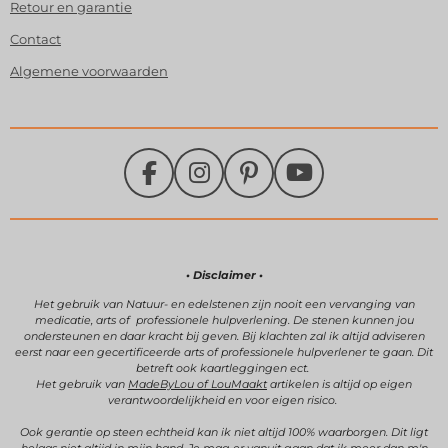
Retour en garantie
Contact
Algemene voorwaarden
F
I
P
Y
a
n
i
o
c
s
n
u
e
t
t
T
b
a
e
u
• Disclaimer •
o
g
r
b
Het gebruik van Natuur- en edelstenen zijn
nooit een vervanging van
medicatie, arts of professionele hulpverlening.
De stenen kunnen jou
o
r
e
e
ondersteunen en daar kracht bij geven.
Bij klachten zal ik altijd adviseren
k
a
s
eerst naar een gecertificeerde arts of professionele hulpverlener te gaan. Dit
betreft ook kaartleggingen ect.
m
t
Het gebruik van
MadeByLou of LouMaakt
artikelen is altijd op eigen
verantwoordelijkheid en voor eigen risico.
Ook gerantie op steen echtheid kan ik niet altijd 100% waarborgen. Dit ligt