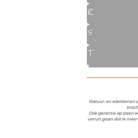
R
S
T
Natuur- en edelstenen 
krach
Ook gerantie op steen ec
vanuit gaan dat ik meer 