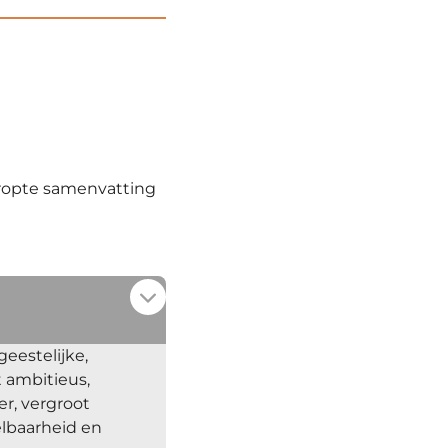
kropte samenvatting
geestelijke,
t ambitieus,
er, vergroot
elbaarheid en