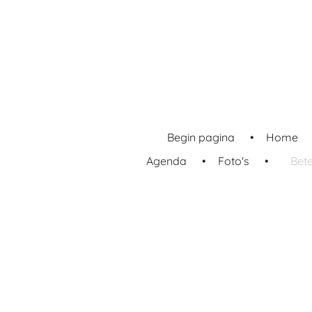
Ga
direct
naar
de
hoofdinhoud
Begin pagina
Home
Agenda
Foto's
Bet