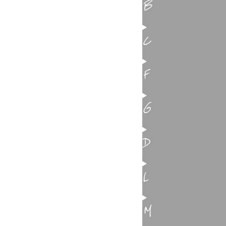
B
C
F
G
D
L
M