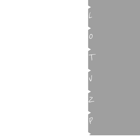
L
O
T
V
Z
P