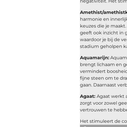
negativiteit. Het stim
Amethist/amethistk
harmonie en innerlijk
keuzes die je maakt.
geeft ook inzicht in
waardoor je bij de v
stadium geholpen k
Aquamarijn:
Aquama
brengt lichaam en g
vermindert boosheid, i
fijne steen om te dr
gaan. Daarnaast ver
Agaat:
Agaat werkt 
zorgt voor zowel gees
vertrouwen te hebben
Het stimuleert de co