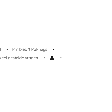
l
Minibieb ‘t Pakhuys
Veel gestelde vragen