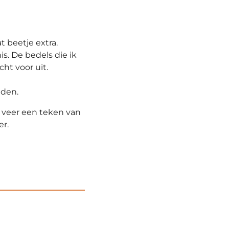
 beetje extra.
s. De bedels die ik
cht voor uit.
nden.
n veer een teken van
er.