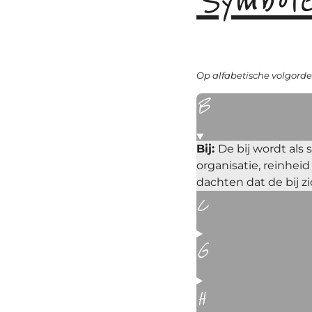
Op alfabetische volgorde
B
Bij:
De bij wordt als
organisatie, reinhei
dachten dat de bij zi
C
G
H