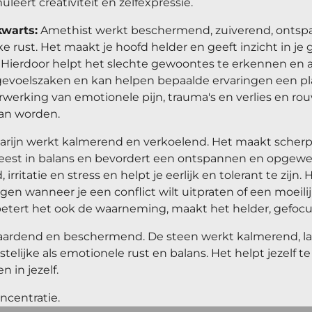
uleert creativiteit en zelfexpressie.
warts:
Amethist
werkt beschermend, zuiverend, ontsp
e rust. Het maakt je hoofd helder en geeft inzicht in je 
 Hierdoor helpt het slechte gewoontes te erkennen en ac
 gevoelszaken en kan helpen bepaalde ervaringen een pl
erwerking van emotionele pijn, trauma's en verlies en r
an worden.
rijn
werkt kalmerend en verkoelend. Het maakt scherp 
eest in balans en bevordert een ontspannen en opgewe
rritatie en stress en helpt je eerlijk en tolerant te zijn. 
agen wanneer je een conflict wilt uitpraten of een moeil
betert het ook de waarneming, maakt het helder, gefocu
aardend en beschermend. De steen werkt kalmerend, laat
telijke als emotionele rust en balans. Het helpt jezelf 
 in jezelf.
ncentratie.