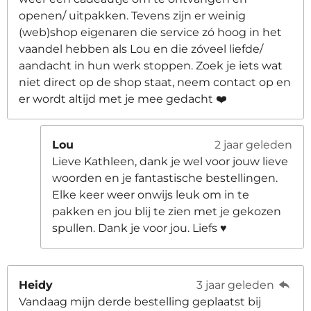
8
openen/ uitpakken. Tevens zijn er weinig
8
(web)shop eigenaren die service zó hoog in het
8
vaandel hebben als Lou en die zóveel liefde/
8
aandacht in hun werk stoppen. Zoek je iets wat
9
niet direct op de shop staat, neem contact op en
s
er wordt altijd met je mee gedacht ❤️
t
e
r
Lou
2 jaar geleden
r
Lieve Kathleen, dank je wel voor jouw lieve
e
woorden en je fantastische bestellingen.
n
Elke keer weer onwijs leuk om in te
pakken en jou blij te zien met je gekozen
spullen. Dank je voor jou. Liefs ♥️
Heidy
3 jaar geleden
Vandaag mijn derde bestelling geplaatst bij