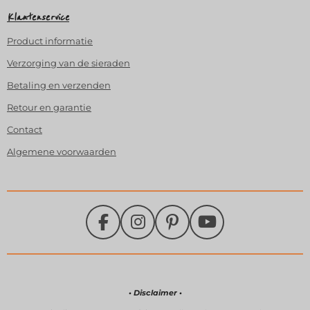
Klantenservice
Product
informatie
Verzorging van de sieraden
Betaling en verzenden
Retour en garantie
Contact
Algemene voorwaarden
F
I
P
Y
a
n
i
o
c
s
n
u
e
t
t
T
b
a
e
u
• Disclaimer •