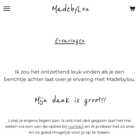
MadebyLou
Ga
direct
naar
de
hoofdinhoud
Ervaringen
Ik zou het ontzettend leuk vinden als je een
berichtje achter laat over je ervaring met Madebylou.
Mijn dank is groot!!
Loop je ergens tegen aan. Is iets niet oké gegaan laat het me
weten via een van de opties bij
contact
en ik probeer het zo snel
en zo goed mogelijk voor je op te lossen.