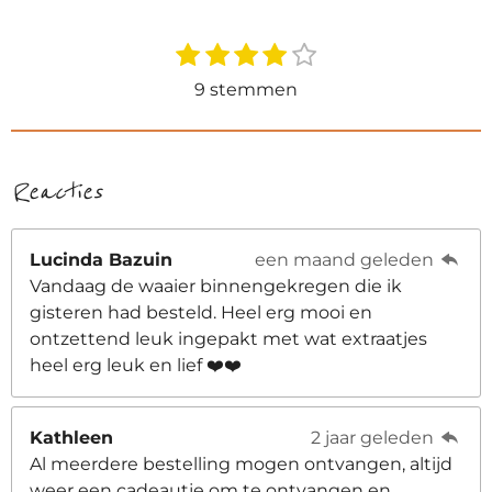
1
2
3
4
5
S
R
t
s
s
s
s
s
a
9 stemmen
e
t
t
t
t
t
t
m
e
e
e
e
e
i
m
r
r
r
r
r
e
n
n
r
r
r
r
Reacties
g
e
e
e
e
:
n
n
n
n
3
Lucinda Bazuin
een maand geleden
.
Vandaag de waaier binnengekregen die ik
8
gisteren had besteld. Heel erg mooi en
8
ontzettend leuk ingepakt met wat extraatjes
8
heel erg leuk en lief ❤️❤️
8
8
8
Kathleen
2 jaar geleden
8
Al meerdere bestelling mogen ontvangen, altijd
8
weer een cadeautje om te ontvangen en