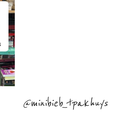
@minibieb_tpakhuys