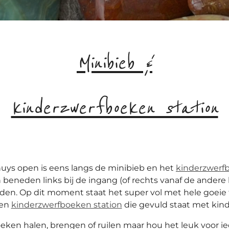
Minibieb &
kinderzwerfboeken station
huys open is eens langs de minibieb en het
kinderzwerf
beneden links bij de ingang (of rechts vanaf de andere k
ijden. Op dit moment staat het super vol met hele goeie t
een
kinderzwerfboeken station
die gevuld staat met kin
ken halen, brengen of ruilen maar hou het leuk voor i