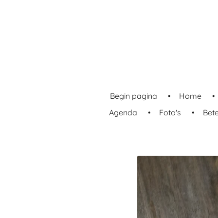
Ga
direct
naar
de
hoofdinhoud
Begin pagina
Home
Agenda
Foto's
Bet