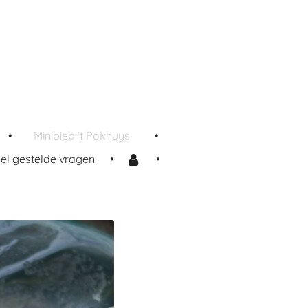
Minibieb ‘t Pakhuys
el gestelde vragen