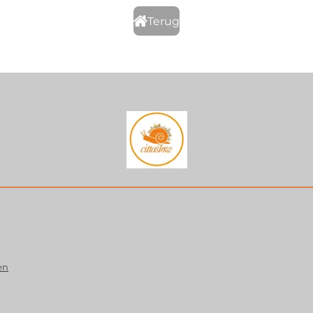
Terug
en