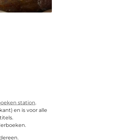
boeken station
.
ant) en is voor alle
itels.
derboeken.
edereen.