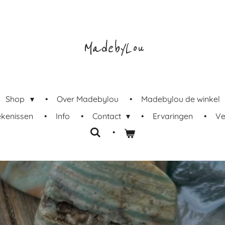
MadebyLou
Shop
Over Madebylou
Madebylou de winkel
ekenissen
Info
Contact
Ervaringen
Ve