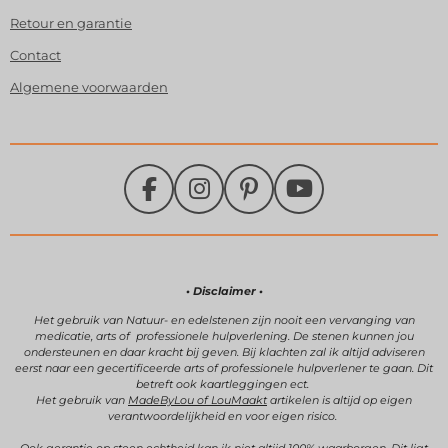
Retour en garantie
Contact
Algemene voorwaarden
F
I
P
Y
a
n
i
o
c
s
n
u
e
t
t
T
b
a
e
u
• Disclaimer •
o
g
r
b
Het gebruik van Natuur- en edelstenen zijn
nooit een vervanging van
medicatie, arts of professionele hulpverlening.
De stenen kunnen jou
o
r
e
e
ondersteunen en daar kracht bij geven.
Bij klachten zal ik altijd adviseren
k
a
s
eerst naar een gecertificeerde arts of professionele hulpverlener te gaan. Dit
betreft ook kaartleggingen ect.
m
t
Het gebruik van
MadeByLou of LouMaakt
artikelen is altijd op eigen
verantwoordelijkheid en voor eigen risico.