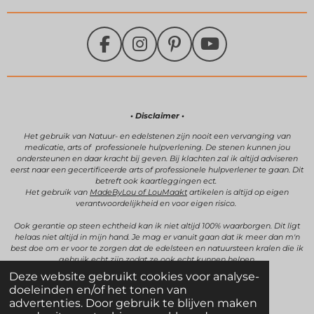
F
I
P
Y
a
n
i
o
c
s
n
u
e
t
t
T
b
a
e
u
• Disclaimer •
o
g
r
b
Het gebruik van Natuur- en edelstenen zijn
nooit een vervanging van
medicatie, arts of professionele hulpverlening.
De stenen kunnen jou
o
r
e
e
ondersteunen en daar kracht bij geven.
Bij klachten zal ik altijd adviseren
k
a
s
eerst naar een gecertificeerde arts of professionele hulpverlener te gaan. Dit
betreft ook kaartleggingen ect.
m
t
Het gebruik van
MadeByLou of LouMaakt
artikelen is altijd op eigen
verantwoordelijkheid en voor eigen risico.
Ook gerantie op steen echtheid kan ik niet altijd 100% waarborgen. Dit ligt
helaas niet altijd in mijn hand. Je mag er vanuit gaan dat ik meer dan m'n
best doe om er voor te zorgen dat de edelsteen en natuursteen kralen die ik
gebruik echt zijn zodat ze ook echt kunnen helpen.
Deze website gebruikt cookies voor analyse-
doeleinden en/of het tonen van
advertenties. Door gebruik te blijven maken