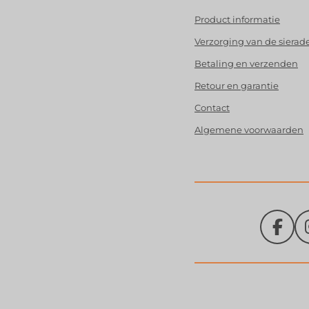
Product
informatie
Verzorging van de sierad
Betaling en verzenden
Retour en garantie
Contact
Algemene voorwaarden
F
a
c
e
b