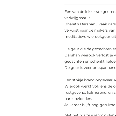
Een van de lekkerste geure
verkrijgbaar is.
Bharath Darshan... vaak da
verwijst naar de makers van
meditatieve wierookgeur uit 
De geur die de gedachten en
Darshan wierook verlost je 
gedachten en schenkt liefde,
De geur is
zeer ontspannend
Een stokje brand ongeveer 
Wierook werkt volgens de oo
rustgevend, kalmerend, en z
nare invloeden.
e kamer blijft nog geruime 
J
Met het houte wierook plankj