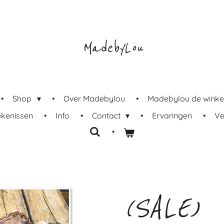
MadebyLou
Shop
Over Madebylou
Madebylou de winke
ekenissen
Info
Contact
Ervaringen
Ve
(SALE)