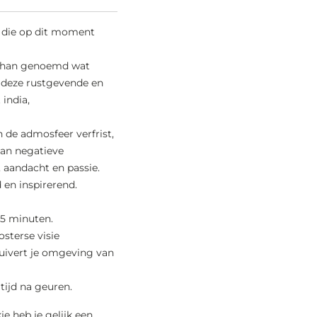
n die op dit moment
rshan genoemd wat
 deze rustgevende en
india,
 de admosfeer verfrist,
van negatieve
 aandacht en passie.
 en inspirerend.
45 minuten.
sterse visie
uivert je omgeving van
tijd na geuren.
e heb je gelijk een