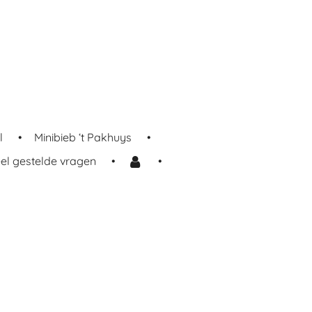
l
Minibieb ‘t Pakhuys
el gestelde vragen