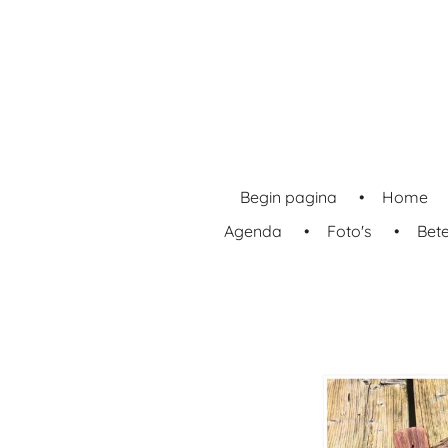
Ga
direct
naar
de
hoofdinhoud
Begin pagina
Home
Agenda
Foto's
Bet