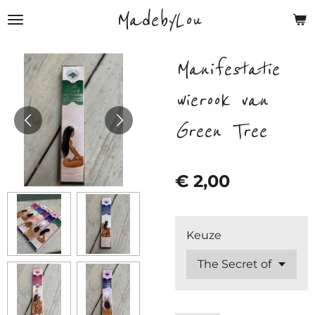
MadebyLou
Ga
direct
naar
Manifestatie
de
hoofdinhoud
wierook van
Green Tree
€ 2,00
Keuze