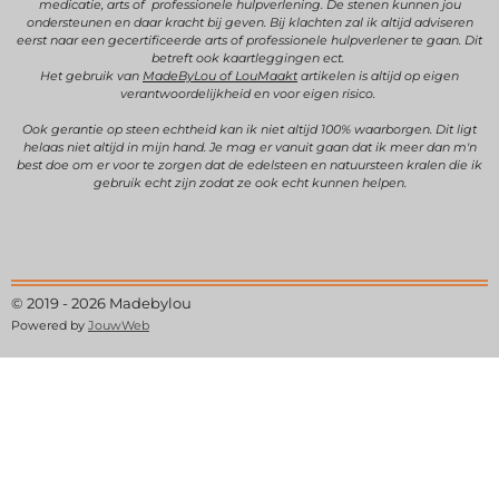
medicatie, arts of professionele hulpverlening.
De stenen kunnen jou
o
r
e
e
ondersteunen en daar kracht bij geven.
Bij klachten zal ik altijd adviseren
k
a
s
eerst naar een gecertificeerde arts of professionele hulpverlener te gaan. Dit
betreft ook kaartleggingen ect.
m
t
Het gebruik van
MadeByLou of LouMaakt
artikelen is altijd op eigen
verantwoordelijkheid en voor eigen risico.
Ook gerantie op steen echtheid kan ik niet altijd 100% waarborgen. Dit ligt
helaas niet altijd in mijn hand. Je mag er vanuit gaan dat ik meer dan m'n
best doe om er voor te zorgen dat de edelsteen en natuursteen kralen die ik
gebruik echt zijn zodat ze ook echt kunnen helpen.
© 2019 - 2026 Madebylou
Powered by
JouwWeb