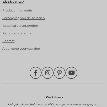
Klantenservice
Product
informatie
Verzorging van de sieraden
Betaling en verzenden
Retour en garantie
Contact
Algemene voorwaarden
F
I
P
Y
a
n
i
o
c
s
n
u
e
t
t
T
b
a
e
u
• Disclaimer •
o
g
r
b
Het gebruik van Natuur- en edelstenen zijn
nooit een vervanging van