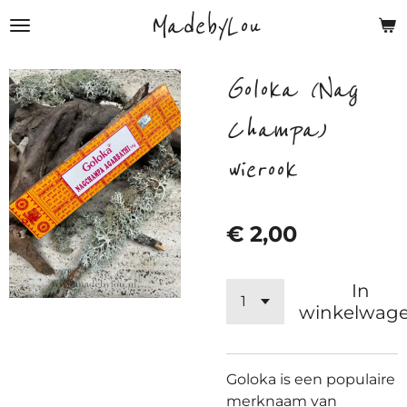
MadebyLou
Ga
direct
naar
Goloka (Nag
de
hoofdinhoud
Champa)
wierook
€ 2,00
In
winkelwag
Goloka is een populaire
merknaam van