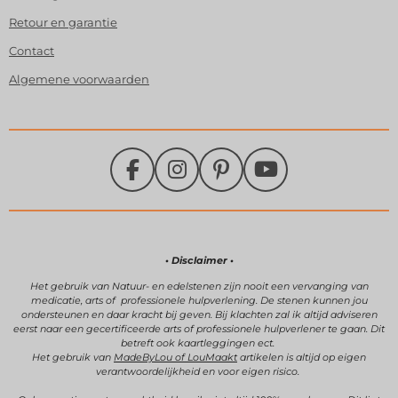
Retour en garantie
Contact
Algemene voorwaarden
F
I
P
Y
a
n
i
o
c
s
n
u
e
t
t
T
b
a
e
u
• Disclaimer •
o
g
r
b
Het gebruik van Natuur- en edelstenen zijn
nooit een vervanging van
medicatie, arts of professionele hulpverlening.
De stenen kunnen jou
o
r
e
e
ondersteunen en daar kracht bij geven.
Bij klachten zal ik altijd adviseren
k
a
s
eerst naar een gecertificeerde arts of professionele hulpverlener te gaan. Dit
betreft ook kaartleggingen ect.
m
t
Het gebruik van
MadeByLou of LouMaakt
artikelen is altijd op eigen
verantwoordelijkheid en voor eigen risico.