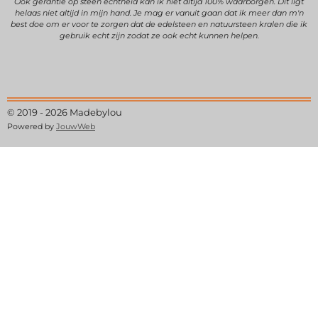
Ook gerantie op steen echtheid kan ik niet altijd 100% waarborgen. Dit ligt
helaas niet altijd in mijn hand. Je mag er vanuit gaan dat ik meer dan m'n
best doe om er voor te zorgen dat de edelsteen en natuursteen kralen die ik
gebruik echt zijn zodat ze ook echt kunnen helpen.
© 2019 - 2026 Madebylou
Powered by
JouwWeb