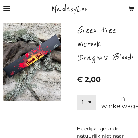
MadebyLou
Ga
direct
naar
Green tree
de
hoofdinhoud
wierook
‘Dragon’s Blood’
€ 2,00
In
winkelwag
Heerlijke geur die
natuurlijk niet naar