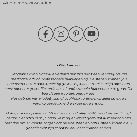
Algemene voorwaarden
F
I
P
Y
a
n
i
o
c
s
n
u
e
t
t
T
b
a
e
u
• Disclaimer •
o
g
r
b
Het gebruik van Natuur- en edelstenen zijn
nooit een vervanging van
medicatie, arts of professionele hulpverlening.
De stenen kunnen jou
o
r
e
e
ondersteunen en daar kracht bij geven.
Bij klachten zal ik altijd adviseren
k
a
s
eerst naar een gecertificeerde arts of professionele hulpverlener te gaan. Dit
betreft ook kaartleggingen ect.
m
t
Het gebruik van
MadeByLou of LouMaakt
artikelen is altijd op eigen
verantwoordelijkheid en voor eigen risico.
Ook gerantie op steen echtheid kan ik niet altijd 100% waarborgen. Dit ligt
helaas niet altijd in mijn hand. Je mag er vanuit gaan dat ik meer dan m'n
best doe om er voor te zorgen dat de edelsteen en natuursteen kralen die ik
gebruik echt zijn zodat ze ook echt kunnen helpen.