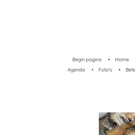
Ga
direct
naar
de
hoofdinhoud
Begin pagina
Home
Agenda
Foto's
Bet