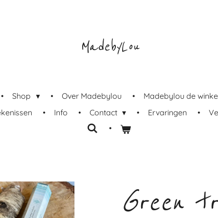
MadebyLou
Shop
Over Madebylou
Madebylou de winke
ekenissen
Info
Contact
Ervaringen
Ve
Green tr