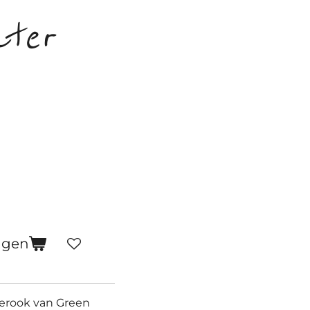
ater
agen
ierook van Green