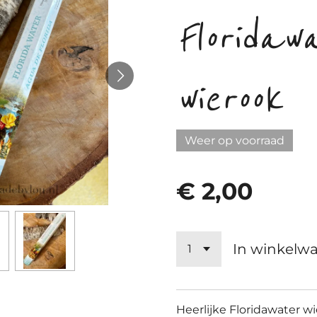
Floridaw
wierook
Weer op voorraad
€ 2,00
In winkelw
Heerlijke Floridawater w