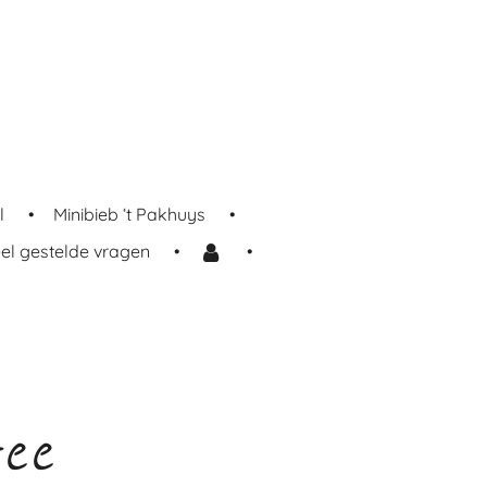
l
Minibieb ‘t Pakhuys
el gestelde vragen
ee