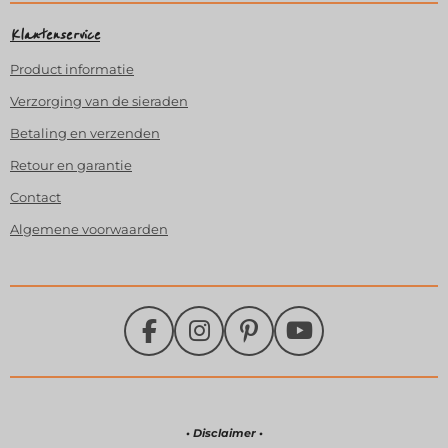
Klantenservice
Product
informatie
Verzorging van de sieraden
Betaling en verzenden
Retour en garantie
Contact
Algemene voorwaarden
F
I
P
Y
a
n
i
o
c
s
n
u
e
t
t
T
b
a
e
u
• Disclaimer •