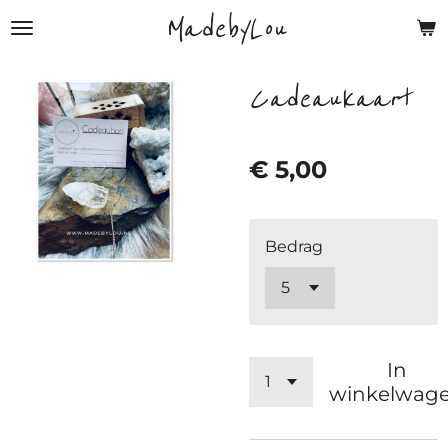
MadebyLou
Ga
direct
naar
Cadeaukaart
de
hoofdinhoud
€ 5,00
Bedrag
In
winkelwag